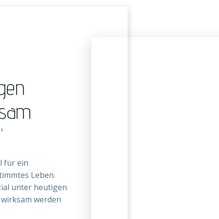
igen
ksam
“
 für ein
stimmtes Leben.
zial unter heutigen
d wirksam werden